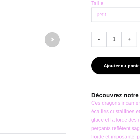
Taille
-
+
Ajouter au panie
Découvrez notre 
Ces dragons incarnen
écailles cristallines
glace et la force des
perçants reflètent sa
froide et imposante,