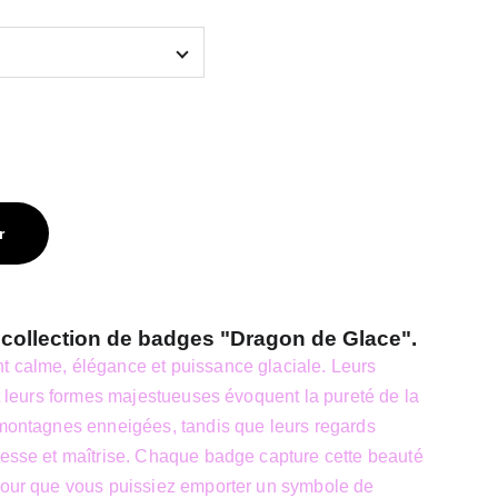
r
collection de badges "Dragon de Glace".
t calme, élégance et puissance glaciale. Leurs
 et leurs formes majestueuses évoquent la pureté de la
 montagnes enneigées, tandis que leurs regards
gesse et maîtrise. Chaque badge capture cette beauté
 pour que vous puissiez emporter un symbole de