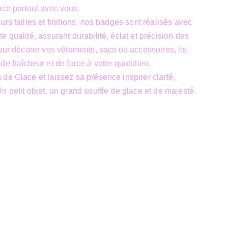
nce partout avec vous.
rs tailles et finitions, nos badges sont réalisés avec
 qualité, assurant durabilité, éclat et précision des
pour décorer vos vêtements, sacs ou accessoires, ils
e fraîcheur et de force à votre quotidien.
de Glace et laissez sa présence inspirer clarté,
n petit objet, un grand souffle de glace et de majesté.
Siège Sociale
39 Boulevard Sainctelette
7000 Mons
TVA : BE1000.441.271
un site 
JTech&Plume