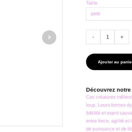
Taille
-
+
Ajouter au panie
Découvrez notre
Ces créatures mêlent l
loup. Leurs formes dy
fidélité et esprit sa
entre force, agilité e
de puissance et de li