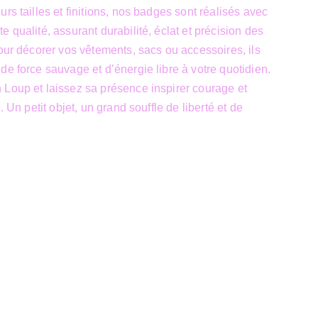
rs tailles et finitions, nos badges sont réalisés avec
 qualité, assurant durabilité, éclat et précision des
pour décorer vos vêtements, sacs ou accessoires, ils
de force sauvage et d’énergie libre à votre quotidien.
Loup et laissez sa présence inspirer courage et
. Un petit objet, un grand souffle de liberté et de
Siège Sociale
39 Boulevard Sainctelette
7000 Mons
TVA : BE1000.441.271
un site 
JTech&Plume