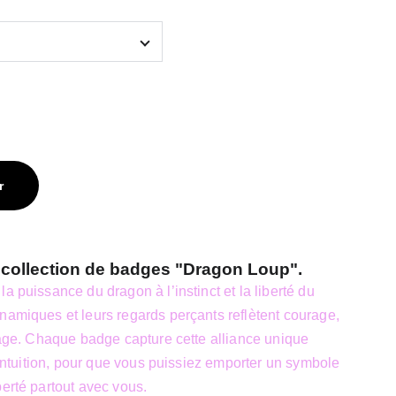
r
 collection de badges "Dragon Loup".
a puissance du dragon à l’instinct et la liberté du
namiques et leurs regards perçants reflètent courage,
uvage. Chaque badge capture cette alliance unique
t intuition, pour que vous puissiez emporter un symbole
berté partout avec vous.