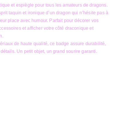
tique et espiègle pour tous les amateurs de dragons.
prit taquin et ironique d’un dragon qui n’hésite pas à
 leur place avec humour. Parfait pour décorer vos
cessoires et afficher votre côté draconique et
n.
riaux de haute qualité, ce badge assure durabilité,
 détails. Un petit objet, un grand sourire garanti.
Siège Sociale
39 Boulevard Sainctelette
7000 Mons
TVA : BE1000.441.271
un site 
JTech&Plume