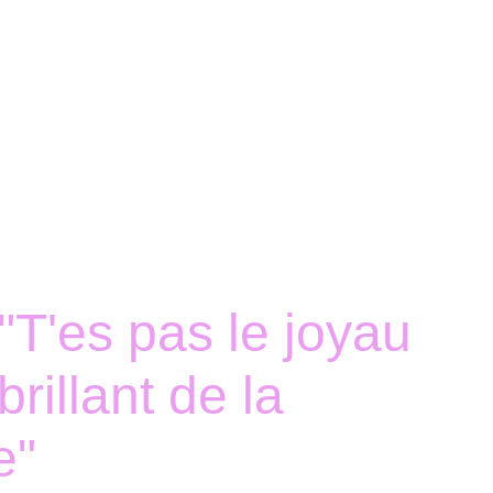
Accueil
Boutique
Nous contacter
T'es pas le joyau
brillant de la
e"