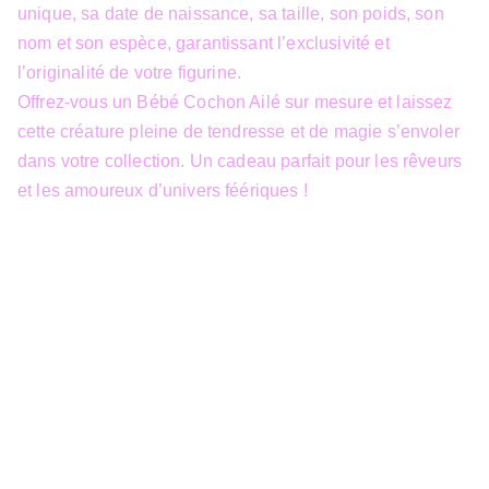
unique, sa date de naissance, sa taille, son poids, son
nom et son espèce, garantissant l’exclusivité et
l’originalité de votre figurine.
Offrez-vous un Bébé Cochon Ailé sur mesure et laissez
cette créature pleine de tendresse et de magie s’envoler
dans votre collection. Un cadeau parfait pour les rêveurs
et les amoureux d’univers féériques !
info@3dfantasy.be
Concept et design protégés – © 
JTech&Plume / 3D Fantasy. Toute 
reproduction partielle 