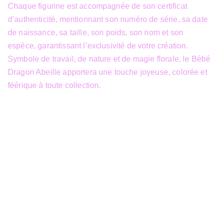
Chaque figurine est accompagnée de son certificat
d’authenticité, mentionnant son numéro de série, sa date
de naissance, sa taille, son poids, son nom et son
espèce, garantissant l’exclusivité de votre création.
Symbole de travail, de nature et de magie florale, le Bébé
Dragon Abeille apportera une touche joyeuse, colorée et
féérique à toute collection.
info@3dfantasy.be
Concept et design protégés – © 
JTech&Plume / 3D Fantasy. Toute 
reproduction partielle 