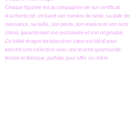
Chaque figurine est accompagnée de son certificat
d’authenticité, incluant son numéro de série, sa date de
naissance, sa taille, son poids, son espèce et son nom
choisi, garantissant son exclusivité et son originalité.
Ce bébé dragon de biscuit en cœur est idéal pour
enrichir une collection avec une touche gourmande,
tendre et féérique, parfaite pour offrir ou chérir.
info@3dfantasy.be
Concept et design protégés – © 
JTech&Plume / 3D Fantasy. Toute 
reproduction partielle 