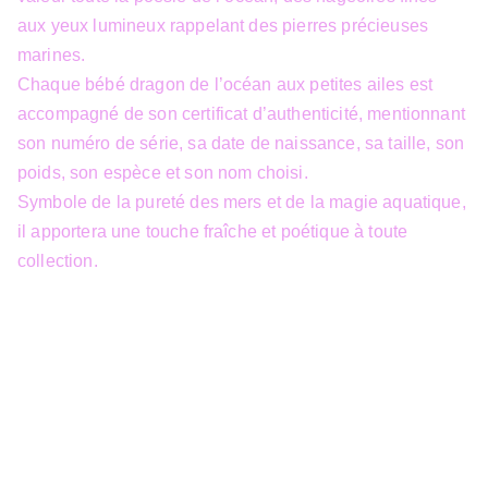
aux yeux lumineux rappelant des pierres précieuses
marines.
Chaque bébé dragon de l’océan aux petites ailes est
accompagné de son certificat d’authenticité, mentionnant
son numéro de série, sa date de naissance, sa taille, son
poids, son espèce et son nom choisi.
Symbole de la pureté des mers et de la magie aquatique,
il apportera une touche fraîche et poétique à toute
collection.
info@3dfantasy.be
Concept et design protégés – © 
JTech&Plume / 3D Fantasy. Toute 