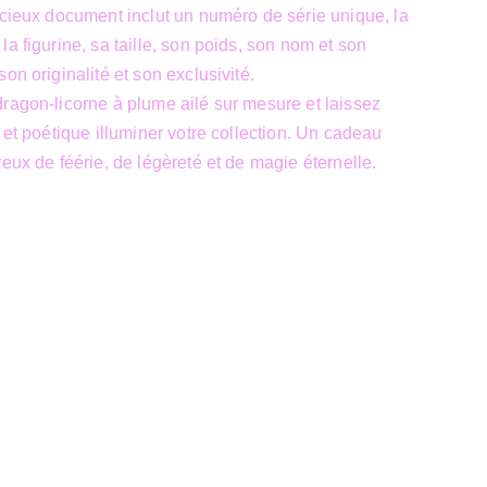
écieux document inclut un numéro de série unique, la
a figurine, sa taille, son poids, son nom et son
on originalité et son exclusivité.
ragon-licorne à plume ailé sur mesure et laissez
 et poétique illuminer votre collection. Un cadeau
eux de féérie, de légèreté et de magie éternelle.
Siège Sociale
39 Boulevard Sainctelette
7000 Mons
TVA : BE1000.441.271
un site 
JTech&Plume