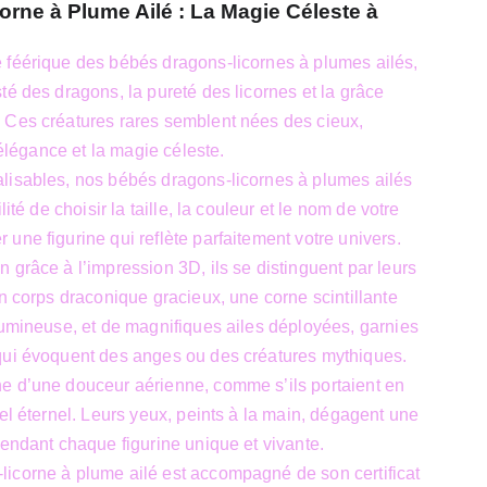
rne à Plume Ailé : La Magie Céleste à
 féérique des bébés dragons-licornes à plumes ailés,
té des dragons, la pureté des licornes et la grâce
 Ces créatures rares semblent nées des cieux,
l’élégance et la magie céleste.
lisables, nos bébés dragons-licornes à plumes ailés
lité de choisir la taille, la couleur et le nom de votre
une figurine qui reflète parfaitement votre univers.
 grâce à l’impression 3D, ils se distinguent par leurs
un corps draconique gracieux, une corne scintillante
lumineuse, et de magnifiques ailes déployées, garnies
qui évoquent des anges ou des créatures mythiques.
e d’une douceur aérienne, comme s’ils portaient en
iel éternel. Leurs yeux, peints à la main, dégagent une
rendant chaque figurine unique et vivante.
icorne à plume ailé est accompagné de son certificat