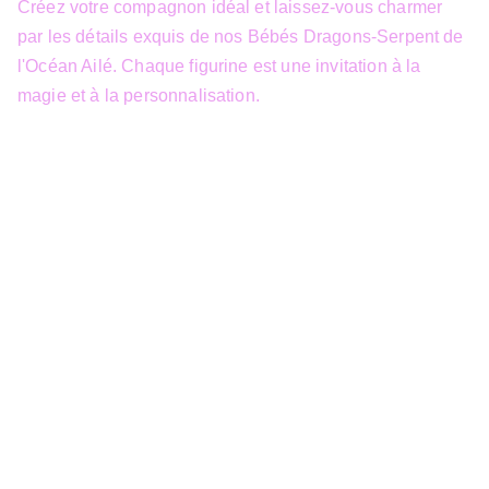
Créez votre compagnon idéal et laissez-vous charmer
par les détails exquis de nos Bébés Dragons-Serpent de
l'Océan Ailé. Chaque figurine est une invitation à la
magie et à la personnalisation.
info@3dfantasy.be
Concept et design protégés – © 
JTech&Plume / 3D Fantasy. Toute 
reproduction partielle 
Siège Sociale
39 Boulevard Sainctelette