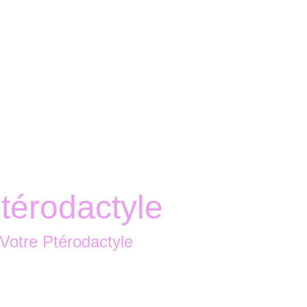
Accueil
Boutique
Nous contacter
térodactyle
Votre Ptérodactyle