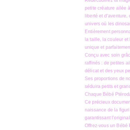
Redécouvrez la magie
petite créature ailée
liberté et d’aventure
univers où les dinosa
Entièrement personna
la taille, la couleur e
unique et parfaitemen
Conçu avec soin grâce
raffinés : de petites a
délicat et des yeux pe
Ses proportions de no
séduira petits et gran
Chaque Bébé Ptérodac
Ce précieux document
naissance de la figuri
garantissant l’origina
Offrez-vous un Bébé P