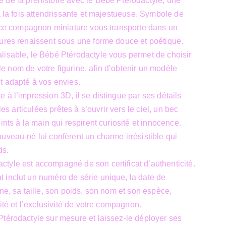
 de la préhistoire avec le Bébé Ptérodactyle, une
 à la fois attendrissante et majestueuse. Symbole de
, ce compagnon miniature vous transporte dans un
ures renaissent sous une forme douce et poétique.
lisable, le Bébé Ptérodactyle vous permet de choisir
t le nom de votre figurine, afin d’obtenir un modèle
t adapté à vos envies.
 à l’impression 3D, il se distingue par ses détails
iles articulées prêtes à s’ouvrir vers le ciel, un bec
ints à la main qui respirent curiosité et innocence.
uveau-né lui confèrent un charme irrésistible qui
ds.
tyle est accompagné de son certificat d’authenticité.
 inclut un numéro de série unique, la date de
ne, sa taille, son poids, son nom et son espèce,
lité et l’exclusivité de votre compagnon.
térodactyle sur mesure et laissez-le déployer ses