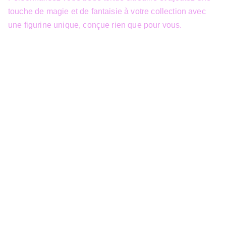
touche de magie et de fantaisie à votre collection avec
une figurine unique, conçue rien que pour vous.
info@3dfantasy.be
Concept et design protégés – © 
JTech&Plume / 3D Fantasy. Toute 
reproduction partielle 
Siège Sociale
39 Boulevard Sainctelette
7000 Mons
TVA : BE1000.441.271