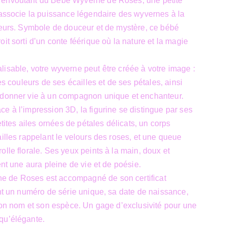
 envoûtant du Bébé Wyverne de Roses, une petite
 associe la puissance légendaire des wyvernes à la
leurs. Symbole de douceur et de mystère, ce bébé
it sorti d’un conte féérique où la nature et la magie
isable, votre wyverne peut être créée à votre image :
les couleurs de ses écailles et de ses pétales, ainsi
 donner vie à un compagnon unique et enchanteur.
e à l’impression 3D, la figurine se distingue par ses
petites ailes ornées de pétales délicats, un corps
ailles rappelant le velours des roses, et une queue
olle florale. Ses yeux peints à la main, doux et
ent une aura pleine de vie et de poésie.
 de Roses est accompagné de son certificat
ant un numéro de série unique, sa date de naissance,
 son nom et son espèce. Un gage d’exclusivité pour une
qu’élégante.