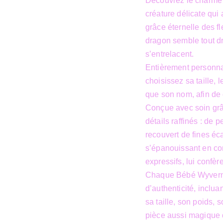
Découvrez le charme
créature délicate qui
grâce éternelle des f
dragon semble tout dro
s’entrelacent.
Entièrement personnal
choisissez sa taille, 
que son nom, afin de
Conçue avec soin grâc
détails raffinés : de 
recouvert de fines éc
s’épanouissant en cor
expressifs, lui confèr
Chaque Bébé Wyverne
d’authenticité, inclu
sa taille, son poids,
pièce aussi magique 