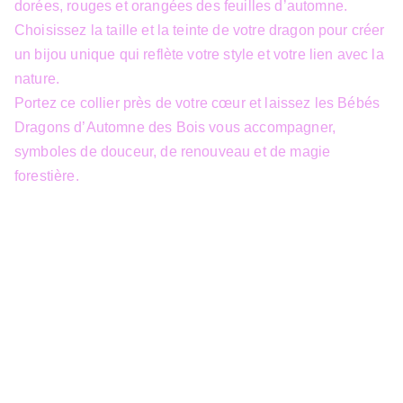
dorées, rouges et orangées des feuilles d’automne.
Choisissez la taille et la teinte de votre dragon pour créer
un bijou unique qui reflète votre style et votre lien avec la
nature.
Portez ce collier près de votre cœur et laissez les Bébés
Dragons d’Automne des Bois vous accompagner,
symboles de douceur, de renouveau et de magie
forestière.
info@3dfantasy.be
Concept et design protégés – © 
JTech&Plume / 3D Fantasy. Toute 
reproduction partielle 