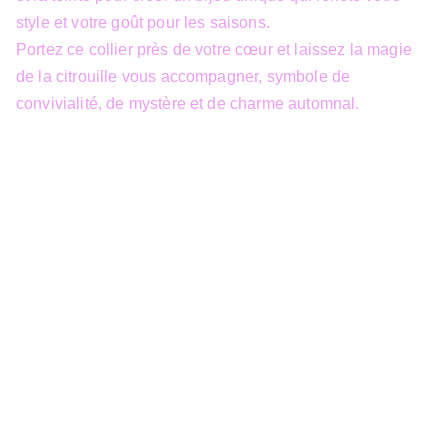
style et votre goût pour les saisons.
Portez ce collier près de votre cœur et laissez la magie
de la citrouille vous accompagner, symbole de
convivialité, de mystère et de charme automnal.
info@3dfantasy.be
Concept et design protégés – © 
JTech&Plume / 3D Fantasy. Toute 
reproduction partielle 
Siège Sociale