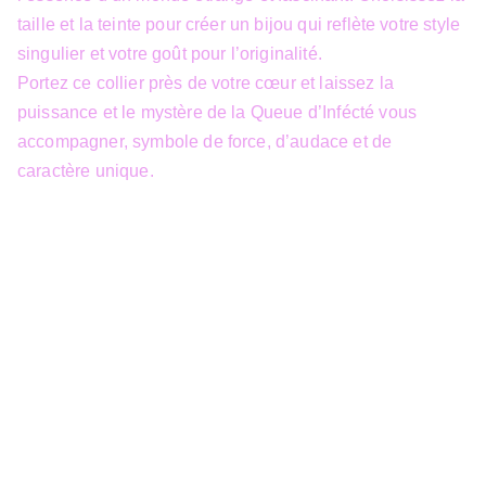
taille et la teinte pour créer un bijou qui reflète votre style
singulier et votre goût pour l’originalité.
Portez ce collier près de votre cœur et laissez la
puissance et le mystère de la Queue d’Infécté vous
accompagner, symbole de force, d’audace et de
caractère unique.
info@3dfantasy.be
Concept et design protégés – © 
JTech&Plume / 3D Fantasy. Toute 
reproduction partielle 