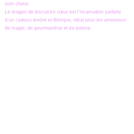
nom choisi.
Le dragon de biscuit en cœur est l’incarnation parfaite
d’un cadeau tendre et féérique, idéal pour les amoureux
de magie, de gourmandise et de poésie.
info@3dfantasy.be
Concept et design protégés – © 
JTech&Plume / 3D Fantasy. Toute 
reproduction partielle 
Siège Sociale