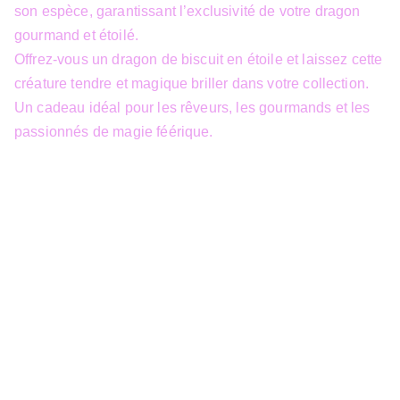
son espèce, garantissant l’exclusivité de votre dragon
gourmand et étoilé.
Offrez-vous un dragon de biscuit en étoile et laissez cette
créature tendre et magique briller dans votre collection.
Un cadeau idéal pour les rêveurs, les gourmands et les
passionnés de magie féérique.
info@3dfantasy.be
Concept et design protégés – © 
JTech&Plume / 3D Fantasy. Toute 
reproduction partielle 