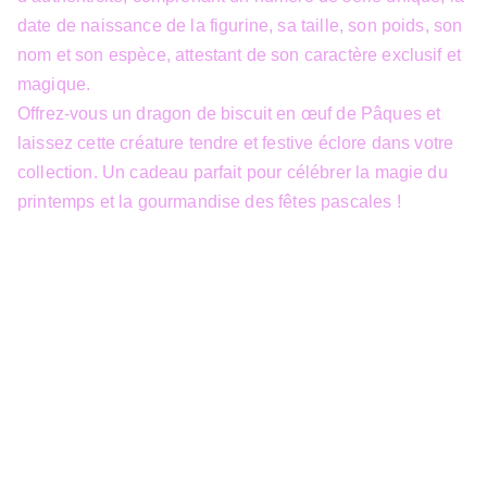
date de naissance de la figurine, sa taille, son poids, son
nom et son espèce, attestant de son caractère exclusif et
magique.
Offrez-vous un dragon de biscuit en œuf de Pâques et
laissez cette créature tendre et festive éclore dans votre
collection. Un cadeau parfait pour célébrer la magie du
printemps et la gourmandise des fêtes pascales !
info@3dfantasy.be
Concept et design protégés – © 
JTech&Plume / 3D Fantasy. Toute 
reproduction partielle 