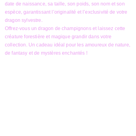
date de naissance, sa taille, son poids, son nom et son
espèce, garantissant l’originalité et l’exclusivité de votre
dragon sylvestre.
Offrez-vous un dragon de champignons et laissez cette
créature forestière et magique grandir dans votre
collection. Un cadeau idéal pour les amoureux de nature,
de fantasy et de mystères enchantés !
info@3dfantasy.be
Concept et design protégés – © 
JTech&Plume / 3D Fantasy. Toute 
reproduction partielle 