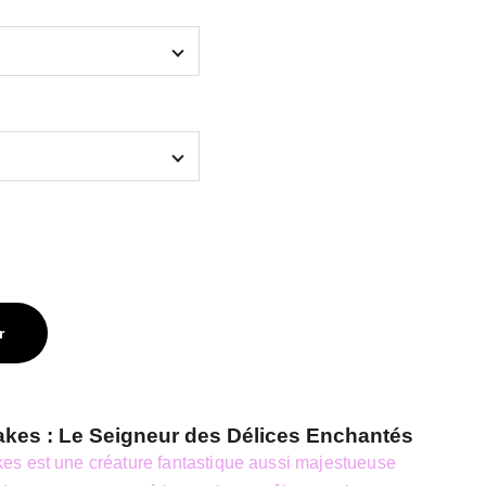
r
kes : Le Seigneur des Délices Enchantés
s est une créature fantastique aussi majestueuse