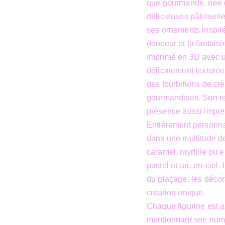
que gourmande, née 
délicieuses pâtisseri
ses ornements inspiré
douceur et la fantaisi
Imprimé en 3D avec un
délicatement texturée
des tourbillons de cr
gourmandises. Son reg
présence aussi impre
Entièrement personna
dans une multitude de
caramel, myrtille ou
pastel et arc-en-ciel.
du glaçage, les décor
création unique.
Chaque figurine est a
mentionnant son numér