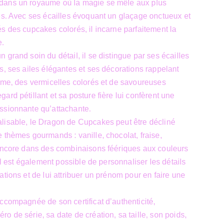
dans un royaume où la magie se mêle aux plus
es. Avec ses écailles évoquant un glaçage onctueux et
s des cupcakes colorés, il incarne parfaitement la
e.
 grand soin du détail, il se distingue par ses écailles
s, ses ailes élégantes et ses décorations rappelant
ème, des vermicelles colorés et de savoureuses
ard pétillant et sa posture fière lui confèrent une
ssionnante qu’attachante.
lisable, le Dragon de Cupcakes peut être décliné
 thèmes gourmands : vanille, chocolat, fraise,
 encore dans des combinaisons féériques aux couleurs
 Il est également possible de personnaliser les détails
ations et de lui attribuer un prénom pour en faire une
ccompagnée de son certificat d’authenticité,
o de série, sa date de création, sa taille, son poids,