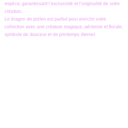
espèce, garantissant l’exclusivité et l’originalité de votre
création.
Le dragon de pollen est parfait pour enrichir votre
collection avec une créature magique, aérienne et florale,
symbole de douceur et de printemps éternel.
info@3dfantasy.be
Concept et design protégés – © 
JTech&Plume / 3D Fantasy. Toute 
reproduction partielle 