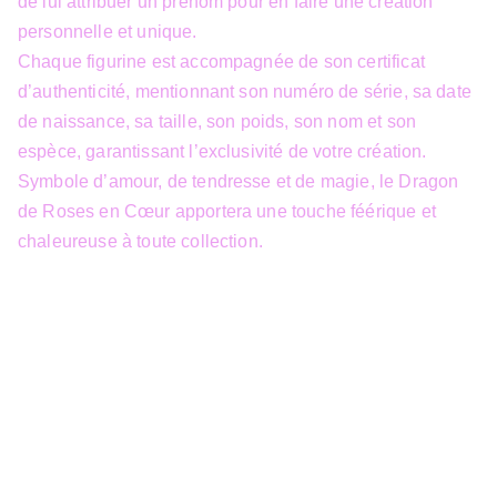
de lui attribuer un prénom pour en faire une création
personnelle et unique.
Chaque figurine est accompagnée de son certificat
d’authenticité, mentionnant son numéro de série, sa date
de naissance, sa taille, son poids, son nom et son
espèce, garantissant l’exclusivité de votre création.
Symbole d’amour, de tendresse et de magie, le Dragon
de Roses en Cœur apportera une touche féérique et
chaleureuse à toute collection.
info@3dfantasy.be
Concept et design protégés – © 
JTech&Plume / 3D Fantasy. Toute 
reproduction partielle 