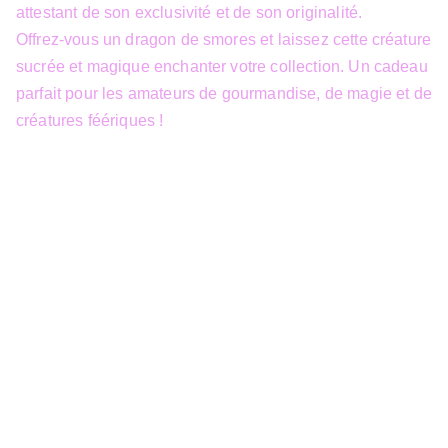
attestant de son exclusivité et de son originalité.
Offrez-vous un dragon de smores et laissez cette créature
sucrée et magique enchanter votre collection. Un cadeau
parfait pour les amateurs de gourmandise, de magie et de
créatures féériques !
info@3dfantasy.be
Concept et design protégés – © 
JTech&Plume / 3D Fantasy. Toute 
reproduction partielle 