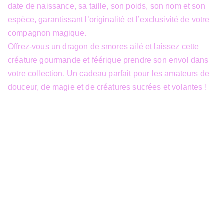
date de naissance, sa taille, son poids, son nom et son
espèce, garantissant l’originalité et l’exclusivité de votre
compagnon magique.
Offrez-vous un dragon de smores ailé et laissez cette
créature gourmande et féérique prendre son envol dans
votre collection. Un cadeau parfait pour les amateurs de
douceur, de magie et de créatures sucrées et volantes !
info@3dfantasy.be
Concept et design protégés – © 
JTech&Plume / 3D Fantasy. Toute 
reproduction partielle 