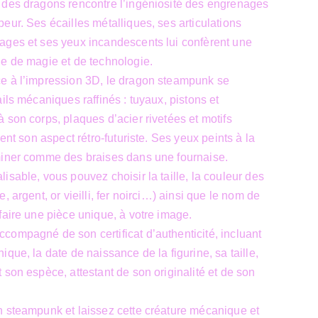
 des dragons rencontre l’ingéniosité des engrenages
eur. Ses écailles métalliques, ses articulations
ages et ses yeux incandescents lui confèrent une
e de magie et de technologie.
e à l’impression 3D, le dragon steampunk se
ils mécaniques raffinés : tuyaux, pistons et
 son corps, plaques d’acier rivetées et motifs
cent son aspect rétro-futuriste. Ses yeux peints à la
miner comme des braises dans une fournaise.
isable, vous pouvez choisir la taille, la couleur des
, argent, or vieilli, fer noirci…) ainsi que le nom de
faire une pièce unique, à votre image.
ompagné de son certificat d’authenticité, incluant
que, la date de naissance de la figurine, sa taille,
 son espèce, attestant de son originalité et de son
n steampunk et laissez cette créature mécanique et