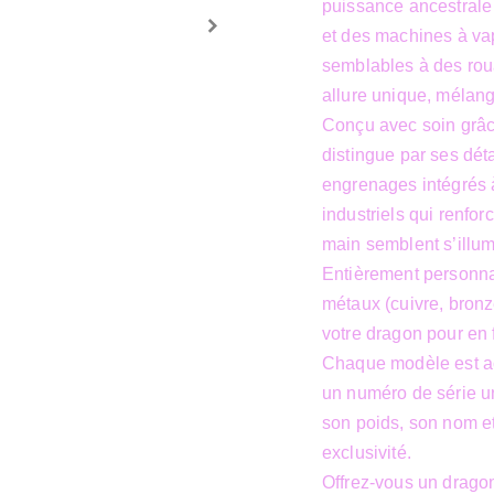
puissance ancestrale
et des machines à vap
semblables à des rou
allure unique, mélang
Conçu avec soin grâc
distingue par ses déta
engrenages intégrés à
industriels qui renfor
main semblent s’illu
Entièrement personnal
métaux (cuivre, bronze
votre dragon pour en 
Chaque modèle est acc
un numéro de série uni
son poids, son nom et
exclusivité.
Offrez-vous un drago