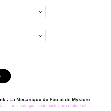
r
k : La Mécanique de Feu et de Mystère
 fascinant du dragon steampunk, une créature où la