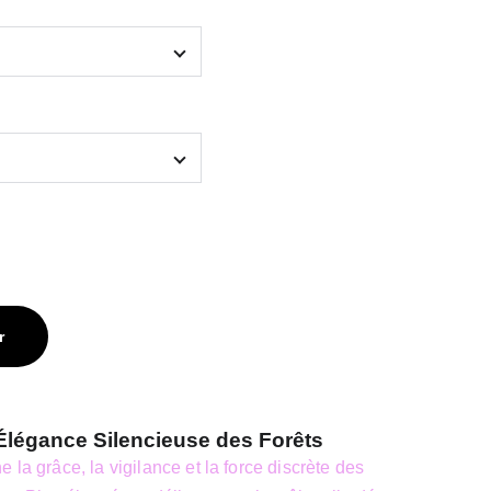
r
’Élégance Silencieuse des Forêts
 la grâce, la vigilance et la force discrète des