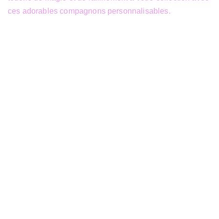
ces adorables compagnons personnalisables.
info@3dfantasy.be
Concept et design protégés – © 
JTech&Plume / 3D Fantasy. Toute 
reproduction partielle 
Siège Sociale
39 Boulevard Sainctelette
7000 Mons
TVA : BE1000.441.271