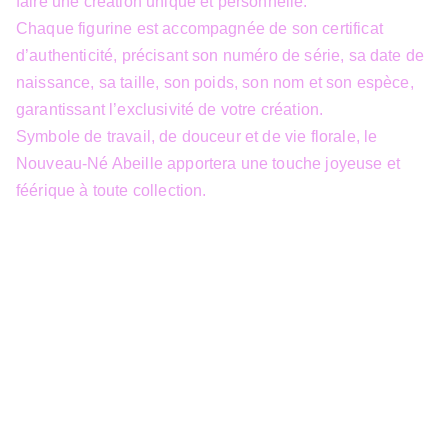
faire une création unique et personnelle.
Chaque figurine est accompagnée de son certificat
d’authenticité, précisant son numéro de série, sa date de
naissance, sa taille, son poids, son nom et son espèce,
garantissant l’exclusivité de votre création.
Symbole de travail, de douceur et de vie florale, le
Nouveau-Né Abeille apportera une touche joyeuse et
féérique à toute collection.
info@3dfantasy.be
Concept et design protégés – © 
JTech&Plume / 3D Fantasy. Toute 
reproduction partielle 