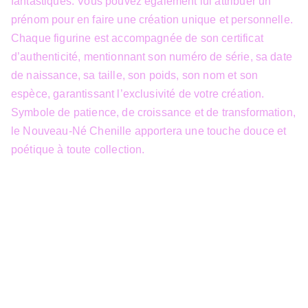
fantastiques. Vous pouvez également lui attribuer un
prénom pour en faire une création unique et personnelle.
Chaque figurine est accompagnée de son certificat
d’authenticité, mentionnant son numéro de série, sa date
de naissance, sa taille, son poids, son nom et son
espèce, garantissant l’exclusivité de votre création.
Symbole de patience, de croissance et de transformation,
le Nouveau-Né Chenille apportera une touche douce et
poétique à toute collection.
info@3dfantasy.be
Concept et design protégés – © 
JTech&Plume / 3D Fantasy. Toute 
reproduction partielle 