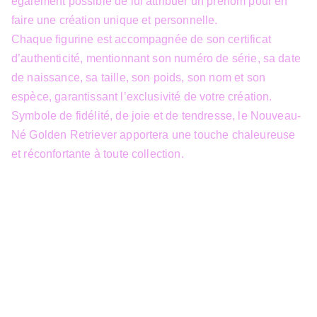
également possible de lui attribuer un prénom pour en
faire une création unique et personnelle.
Chaque figurine est accompagnée de son certificat
d’authenticité, mentionnant son numéro de série, sa date
de naissance, sa taille, son poids, son nom et son
espèce, garantissant l’exclusivité de votre création.
Symbole de fidélité, de joie et de tendresse, le Nouveau-
Né Golden Retriever apportera une touche chaleureuse
et réconfortante à toute collection.
info@3dfantasy.be
Concept et design protégés – © 
JTech&Plume / 3D Fantasy. Toute 
reproduction partielle 