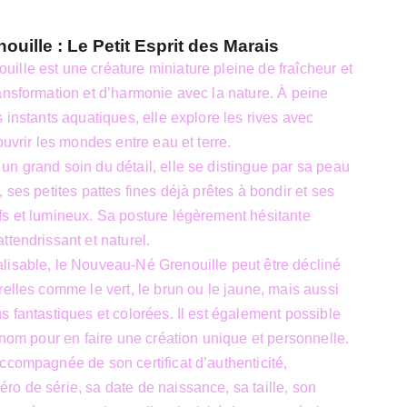
uille : Le Petit Esprit des Marais
lle est une créature miniature pleine de fraîcheur et
ansformation et d’harmonie avec la nature. À peine
 instants aquatiques, elle explore les rives avec
ouvrir les mondes entre eau et terre.
n grand soin du détail, elle se distingue par sa peau
 ses petites pattes fines déjà prêtes à bondir et ses
fs et lumineux. Sa posture légèrement hésitante
ttendrissant et naturel.
lisable, le Nouveau-Né Grenouille peut être décliné
relles comme le vert, le brun ou le jaune, mais aussi
s fantastiques et colorées. Il est également possible
rénom pour en faire une création unique et personnelle.
ccompagnée de son certificat d’authenticité,
o de série, sa date de naissance, sa taille, son