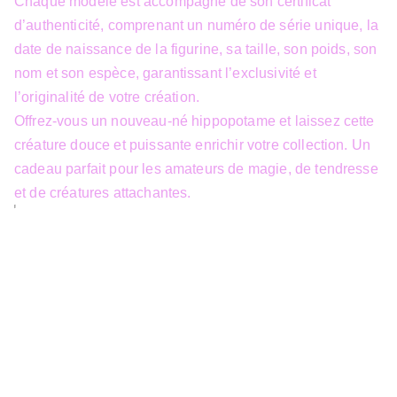
Chaque modèle est accompagné de son certificat
d’authenticité, comprenant un numéro de série unique, la
date de naissance de la figurine, sa taille, son poids, son
nom et son espèce, garantissant l’exclusivité et
l’originalité de votre création.
Offrez-vous un nouveau-né hippopotame et laissez cette
créature douce et puissante enrichir votre collection. Un
cadeau parfait pour les amateurs de magie, de tendresse
et de créatures attachantes.
info@3dfantasy.be
Concept et design protégés – © 
JTech&Plume / 3D Fantasy. Toute 