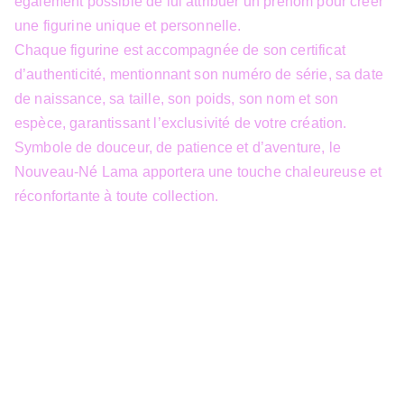
également possible de lui attribuer un prénom pour créer
une figurine unique et personnelle.
Chaque figurine est accompagnée de son certificat
d’authenticité, mentionnant son numéro de série, sa date
de naissance, sa taille, son poids, son nom et son
espèce, garantissant l’exclusivité de votre création.
Symbole de douceur, de patience et d’aventure, le
Nouveau-Né Lama apportera une touche chaleureuse et
réconfortante à toute collection.
info@3dfantasy.be
Concept et design protégés – © 
JTech&Plume / 3D Fantasy. Toute 
reproduction partielle 