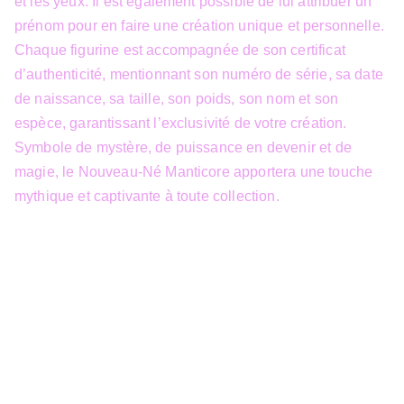
et les yeux. Il est également possible de lui attribuer un
prénom pour en faire une création unique et personnelle.
Chaque figurine est accompagnée de son certificat
d’authenticité, mentionnant son numéro de série, sa date
de naissance, sa taille, son poids, son nom et son
espèce, garantissant l’exclusivité de votre création.
Symbole de mystère, de puissance en devenir et de
magie, le Nouveau-Né Manticore apportera une touche
mythique et captivante à toute collection.
info@3dfantasy.be
Concept et design protégés – © 
JTech&Plume / 3D Fantasy. Toute 
reproduction partielle 