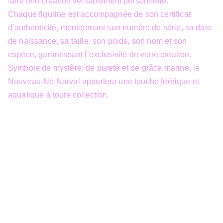
faire une création véritablement personnelle.
Chaque figurine est accompagnée de son certificat
d’authenticité, mentionnant son numéro de série, sa date
de naissance, sa taille, son poids, son nom et son
espèce, garantissant l’exclusivité de votre création.
Symbole de mystère, de pureté et de grâce marine, le
Nouveau-Né Narval apportera une touche féérique et
aquatique à toute collection.
info@3dfantasy.be
Concept et design protégés – © 
JTech&Plume / 3D Fantasy. Toute 
reproduction partielle 