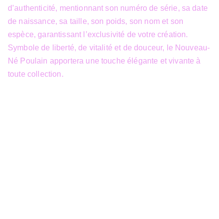
d’authenticité, mentionnant son numéro de série, sa date
de naissance, sa taille, son poids, son nom et son
espèce, garantissant l’exclusivité de votre création.
Symbole de liberté, de vitalité et de douceur, le Nouveau-
Né Poulain apportera une touche élégante et vivante à
toute collection.
info@3dfantasy.be
Concept et design protégés – © 
JTech&Plume / 3D Fantasy. Toute 
reproduction partielle 