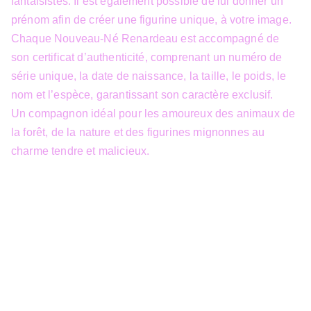
fantaisistes. Il est également possible de lui donner un
prénom afin de créer une figurine unique, à votre image.
Chaque Nouveau-Né Renardeau est accompagné de
son certificat d’authenticité, comprenant un numéro de
série unique, la date de naissance, la taille, le poids, le
nom et l’espèce, garantissant son caractère exclusif.
Un compagnon idéal pour les amoureux des animaux de
la forêt, de la nature et des figurines mignonnes au
charme tendre et malicieux.
info@3dfantasy.be
Concept et design protégés – © 
JTech&Plume / 3D Fantasy. Toute 
reproduction partielle 