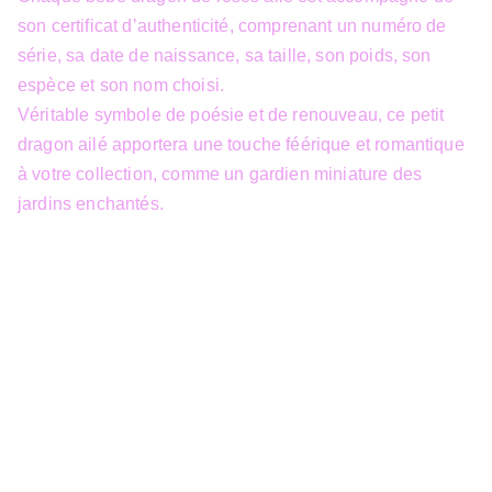
son certificat d’authenticité, comprenant un numéro de
série, sa date de naissance, sa taille, son poids, son
espèce et son nom choisi.
Véritable symbole de poésie et de renouveau, ce petit
dragon ailé apportera une touche féérique et romantique
à votre collection, comme un gardien miniature des
jardins enchantés.
info@3dfantasy.be
Concept et design protégés – © 
JTech&Plume / 3D Fantasy. Toute 
reproduction partielle 