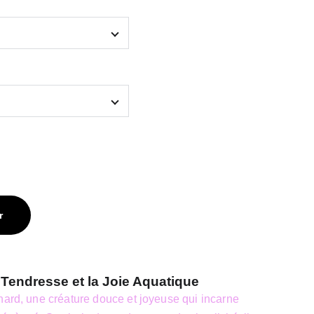
r
 Tendresse et la Joie Aquatique
nard, une créature douce et joyeuse qui incarne