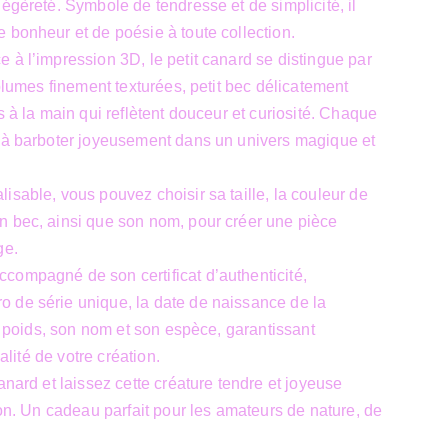
légèreté. Symbole de tendresse et de simplicité, il
 bonheur et de poésie à toute collection.
 à l’impression 3D, le petit canard se distingue par
 plumes finement texturées, petit bec délicatement
s à la main qui reflètent douceur et curiosité. Chaque
e à barboter joyeusement dans un univers magique et
isable, vous pouvez choisir sa taille, la couleur de
n bec, ainsi que son nom, pour créer une pièce
ge.
compagné de son certificat d’authenticité,
 de série unique, la date de naissance de la
on poids, son nom et son espèce, garantissant
nalité de votre création.
anard et laissez cette créature tendre et joyeuse
ion. Un cadeau parfait pour les amateurs de nature, de