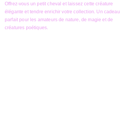
Offrez-vous un petit cheval et laissez cette créature
élégante et tendre enrichir votre collection. Un cadeau
parfait pour les amateurs de nature, de magie et de
créatures poétiques.
info@3dfantasy.be
Concept et design protégés – © 
JTech&Plume / 3D Fantasy. Toute 
reproduction partielle 
Siège Sociale