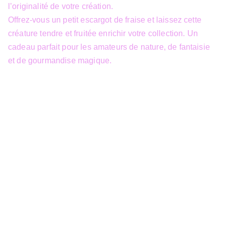
l’originalité de votre création.
Offrez-vous un petit escargot de fraise et laissez cette
créature tendre et fruitée enrichir votre collection. Un
cadeau parfait pour les amateurs de nature, de fantaisie
et de gourmandise magique.
info@3dfantasy.be
Concept et design protégés – © 
JTech&Plume / 3D Fantasy. Toute 
reproduction partielle 