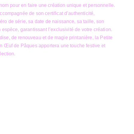
rénom pour en faire une création unique et personnelle.
ccompagnée de son certificat d’authenticité,
o de série, sa date de naissance, sa taille, son
espèce, garantissant l’exclusivité de votre création.
se, de renouveau et de magie printanière, la Petite
en Œuf de Pâques apportera une touche festive et
lection.
Siège Sociale
39 Boulevard Sainctelette
7000 Mons
TVA : BE1000.441.271
un site 
JTech&Plume