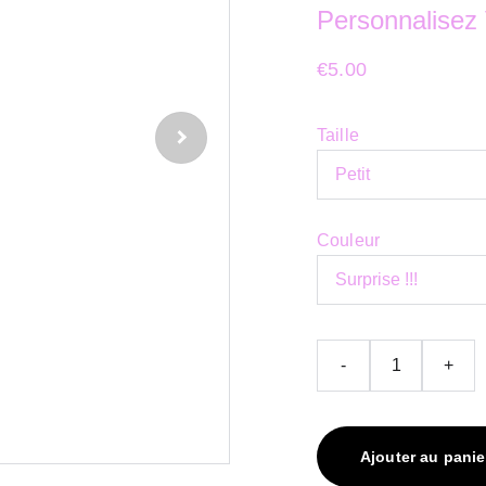
Personnalisez 
€5.00
Taille
Couleur
-
+
Ajouter au panie