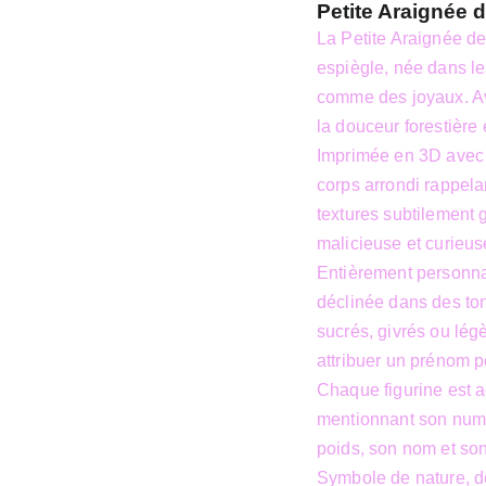
Petite Araignée d
La Petite Araignée de 
espiègle, née dans le
comme des joyaux. Ave
la douceur forestière 
Imprimée en 3D avec u
corps arrondi rappelan
textures subtilement 
malicieuse et curieus
Entièrement personnal
déclinée dans des ton
sucrés, givrés ou légè
attribuer un prénom p
Chaque figurine est a
mentionnant son numér
poids, son nom et son 
Symbole de nature, de