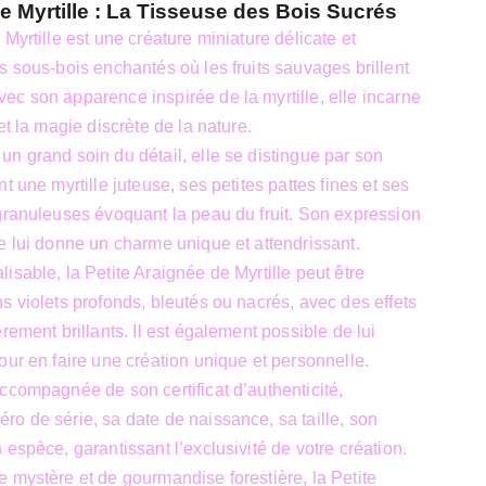
e Myrtille : La Tisseuse des Bois Sucrés
Myrtille est une créature miniature délicate et
s sous-bois enchantés où les fruits sauvages brillent
c son apparence inspirée de la myrtille, elle incarne
et la magie discrète de la nature.
n grand soin du détail, elle se distingue par son
t une myrtille juteuse, ses petites pattes fines et ses
granuleuses évoquant la peau du fruit. Son expression
e lui donne un charme unique et attendrissant.
isable, la Petite Araignée de Myrtille peut être
s violets profonds, bleutés ou nacrés, avec des effets
rement brillants. Il est également possible de lui
our en faire une création unique et personnelle.
ccompagnée de son certificat d’authenticité,
o de série, sa date de naissance, sa taille, son
espèce, garantissant l’exclusivité de votre création.
 mystère et de gourmandise forestière, la Petite