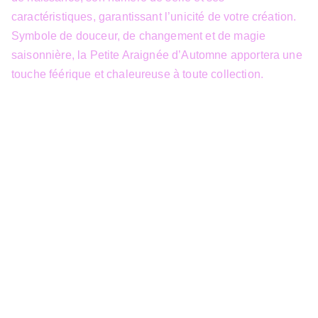
caractéristiques, garantissant l’unicité de votre création.
Symbole de douceur, de changement et de magie
saisonnière, la Petite Araignée d’Automne apportera une
touche féérique et chaleureuse à toute collection.
info@3dfantasy.be
Concept et design protégés – © 
JTech&Plume / 3D Fantasy. Toute 
reproduction partielle 
Siège Sociale