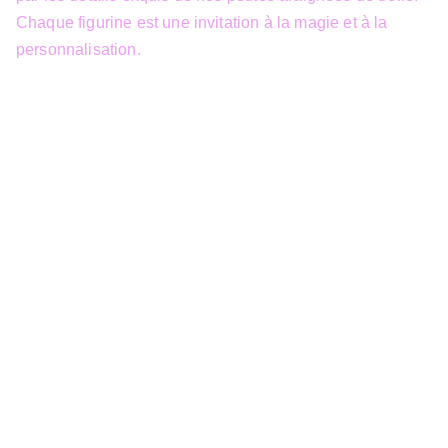
Chaque figurine est une invitation à la magie et à la
personnalisation.
info@3dfantasy.be
Concept et design protégés – © 
JTech&Plume / 3D Fantasy. Toute 
reproduction partielle 
Siège Sociale
39 Boulevard Sainctelette
7000 Mons
TVA : BE1000.441.271