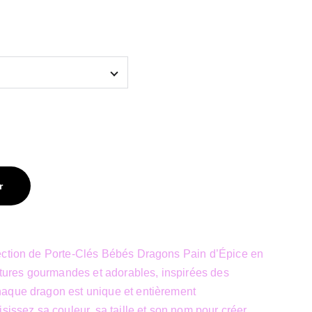
r
ection de Porte-Clés Bébés Dragons Pain d’Épice en
éatures gourmandes et adorables, inspirées des
aque dragon est unique et entièrement
sissez sa couleur, sa taille et son nom pour créer