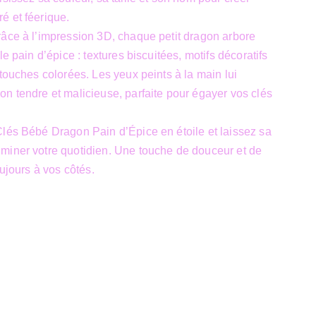
é et féerique.
âce à l’impression 3D, chaque petit dragon arbore
le pain d’épice : textures biscuitées, motifs décoratifs
 touches colorées. Les yeux peints à la main lui
n tendre et malicieuse, parfaite pour égayer vos clés
lés Bébé Dragon Pain d’Épice en étoile et laissez sa
miner votre quotidien. Une touche de douceur et de
oujours à vos côtés.
Siège Sociale
39 Boulevard Sainctelette