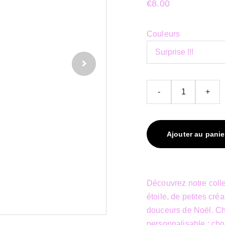
€8.00
Couleurs
-
+
Ajouter au panie
Découvrez notre coll
étoile, de petites cr
douceurs de Noël. Ch
personnalisable : choi