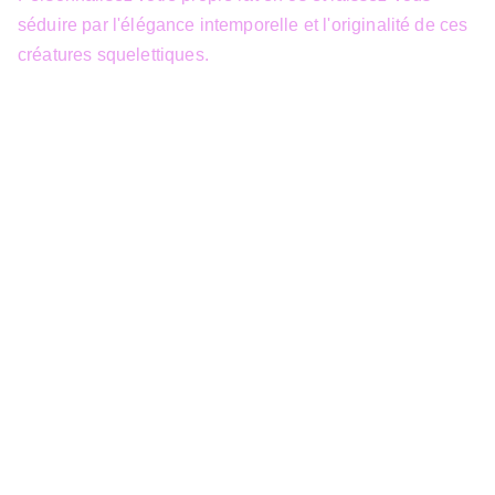
séduire par l'élégance intemporelle et l'originalité de ces
créatures squelettiques.
info@3dfantasy.be
Concept et design protégés – © 
JTech&Plume / 3D Fantasy. Toute 
reproduction partielle 
Siège Sociale
39 Boulevard Sainctelette
7000 Mons
TVA : BE1000.441.271