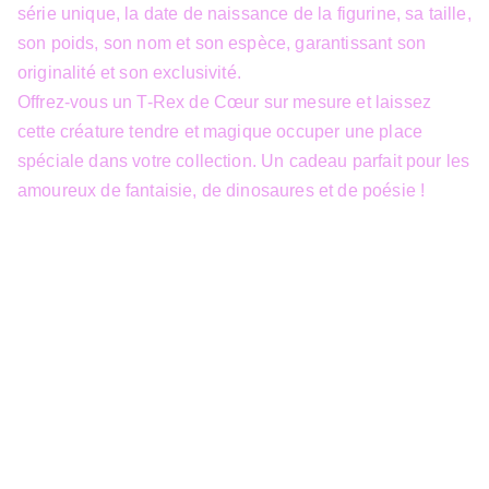
série unique, la date de naissance de la figurine, sa taille,
son poids, son nom et son espèce, garantissant son
originalité et son exclusivité.
Offrez-vous un T-Rex de Cœur sur mesure et laissez
cette créature tendre et magique occuper une place
spéciale dans votre collection. Un cadeau parfait pour les
amoureux de fantaisie, de dinosaures et de poésie !
info@3dfantasy.be
Concept et design protégés – © 
JTech&Plume / 3D Fantasy. Toute 
reproduction partielle 