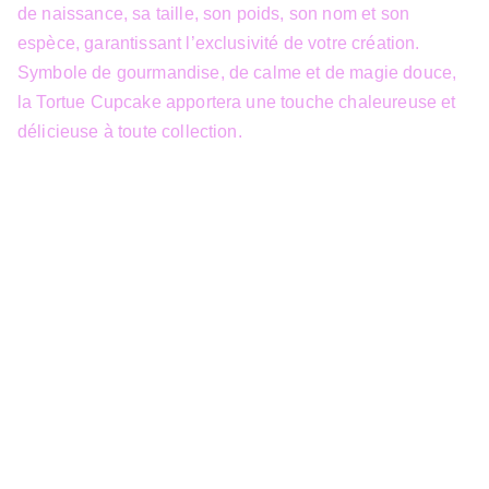
de naissance, sa taille, son poids, son nom et son
espèce, garantissant l’exclusivité de votre création.
Symbole de gourmandise, de calme et de magie douce,
la Tortue Cupcake apportera une touche chaleureuse et
délicieuse à toute collection.
info@3dfantasy.be
Concept et design protégés – © 
JTech&Plume / 3D Fantasy. Toute 
reproduction partielle 