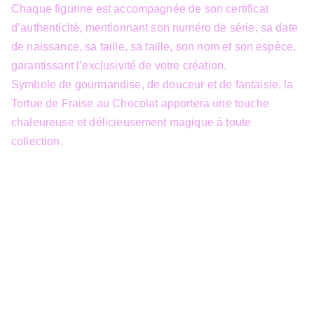
Chaque figurine est accompagnée de son certificat
d’authenticité, mentionnant son numéro de série, sa date
de naissance, sa taille, sa taille, son nom et son espèce,
garantissant l’exclusivité de votre création.
Symbole de gourmandise, de douceur et de fantaisie, la
Tortue de Fraise au Chocolat apportera une touche
chaleureuse et délicieusement magique à toute
collection.
info@3dfantasy.be
Concept et design protégés – © 
JTech&Plume / 3D Fantasy. Toute 
reproduction partielle 